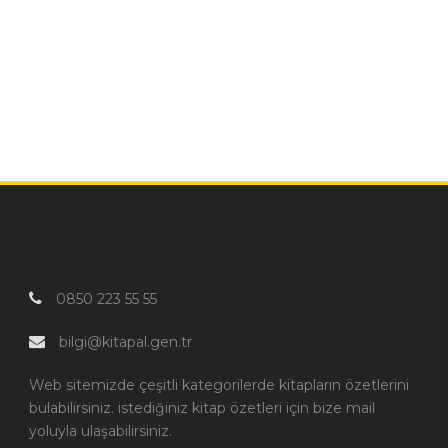
0850 223 55 55
bilgi@kitapal.gen.tr
Web sitemizde çeşitli kategorilerde kitapların özetlerini
bulabilirsiniz. istediğiniz kitap özetleri için bize mail
yoluyla ulaşabilirsiniz.