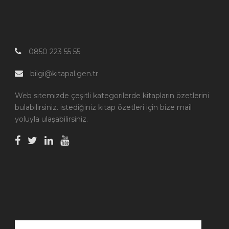
0850 223 55 55
bilgi@kitapal.gen.tr
Web sitemizde çeşitli kategorilerde kitapların özetlerini
bulabilirsiniz. istediğiniz kitap özetleri için bize mail
yoluyla ulaşabilirsiniz.