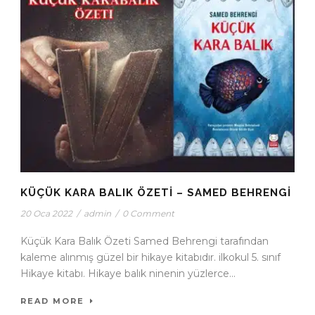
KÜÇÜK KARA BALIK ÖZETI – SAMED BEHRENGI
20 Oca 2022
/
admin
/
0 Comment
Küçük Kara Balık Özeti Samed Behrengi tarafından
kaleme alınmış güzel bir hikaye kitabıdır. ilkokul 5. sınıf
Hikaye kitabı. Hikaye balık ninenin yüzlerce...
READ MORE