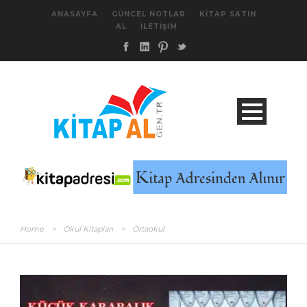
ANASAYFA
GÜNCEL NOTLAR
KITAP SATIN
AL
İLETIŞIM
Home
>
Okul Kitapları
>
Ortaokul