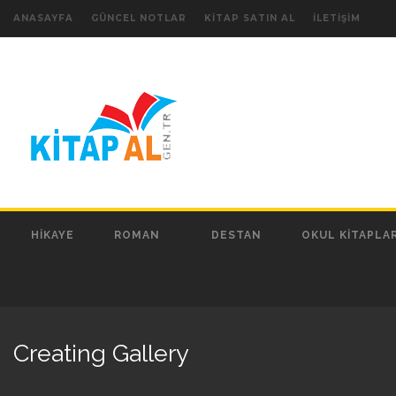
ANASAYFA
GÜNCEL NOTLAR
KITAP SATIN AL
İLETIŞIM
HIKAYE
ROMAN
DESTAN
OKUL KITAPLAR
Creating Gallery