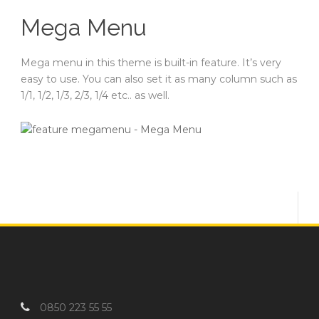
Mega Menu
Mega menu in this theme is built-in feature. It’s very
easy to use. You can also set it as many column such as
1/1, 1/2, 1/3, 2/3, 1/4 etc.. as well.
0850 223 55 55