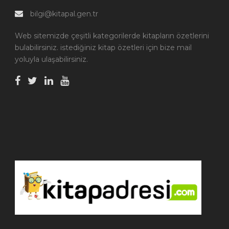
bilgi@kitapal.gen.tr
Web sitemizde çeşitli kategorilerde kitapların özetlerini
bulabilirsiniz. istediğiniz kitap özetleri için bize mail
yoluyla ulaşabilirsiniz.