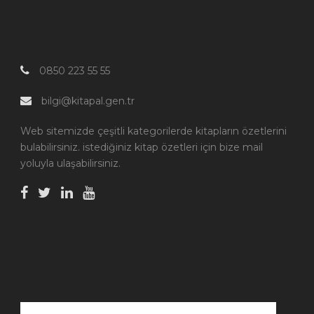
0850 223 55 55
bilgi@kitapal.gen.tr
Web sitemizde çeşitli kategorilerde kitapların özetlerini
bulabilirsiniz. istediğiniz kitap özetleri için bize mail
yoluyla ulaşabilirsiniz.