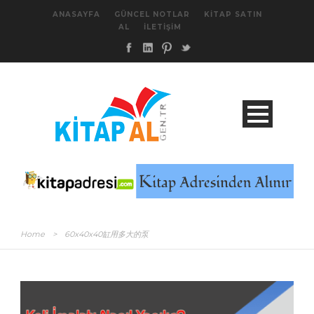
ANASAYFA
GÜNCEL NOTLAR
KITAP SATIN
AL
İLETIŞIM
Home
>
60x40x40缸用多大的泵