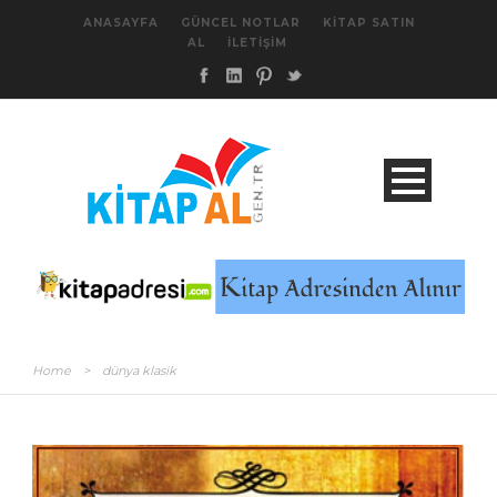
ANASAYFA
GÜNCEL NOTLAR
KITAP SATIN
AL
İLETIŞIM
Home
>
dünya klasik