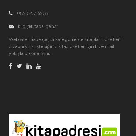
0850 223 55 55
bilgi@kitapal.gen.tr
Web sitemizde çeşitli kategorilerde kitapların özetlerini
bulabilirsiniz. istediğiniz kitap özetleri için bize mail
yoluyla ulaşabilirsiniz.