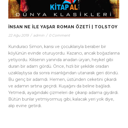
İNSAN NE ILE YAŞAR ROMAN ÖZETI | TOLSTOY
22 Ağu 2019
/
admin
/
0 Comment
Kunduracı Simon, karısı ve çocuklarıyla beraber bir
köylünün evinde oturuyordu. Kazancı, ancak boğazlarına
yetiyordu. Kilisenin yanında anadan üryan, heykel gibi
duran bir adam gördü. Önce, hızlı bir şekilde oradan
uzaklaştıysa da sonra insanlığından utanarak geri döndü.
Bu genç bir adamdı. Hemen, üstünden ceketini çıkardı
ve adamın sırtına geçirdi. Kuşağını da beline bağladı.
Yetmedi, ayağındaki çizmeleri de çıkarıp adama giydirdi.
Bütün bunlar yetmiyormuş gibi, kalacak yeri yok diye,
alıp evine getirdi.