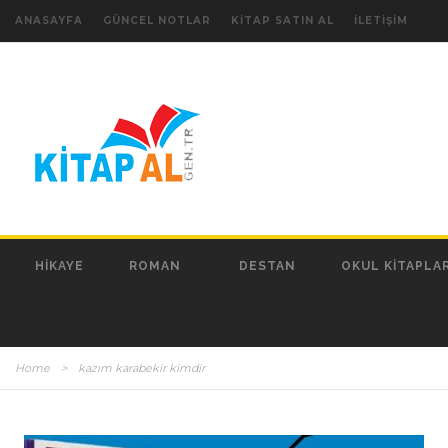
ANASAYFA
GÜNCEL NOTLAR
KITAP SATIN AL
İLETIŞIM
HIKAYE
ROMAN
DESTAN
OKUL KITAPLAR
Home
>
kazım karabekir kimdir