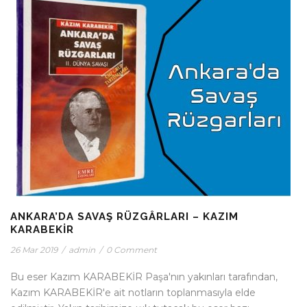
ANKARA’DA SAVAŞ RÜZGÂRLARI – KAZIM
KARABEKİR
26 Mar 2019
/
admin
/
0 Comment
Bu eser Kazım KARABEKİR Paşa'nın yakınları tarafından,
Kazım KARABEKİR'e ait notların toplanmasıyla elde