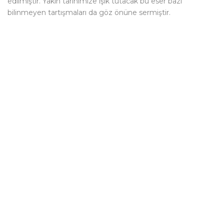
edilmiştir. Yakın tarihimize ışık tutacak bu eser bazı
bilinmeyen tartışmaları da göz önüne sermiştir.