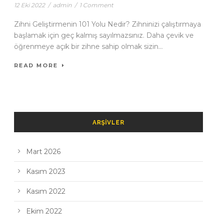
12 Eki 2022
/
admin
/
1 Comment
Zihni Geliştirmenin 101 Yolu Nedir? Zihninizi çalıştırmaya
başlamak için geç kalmış sayılmazsınız. Daha çevik ve
öğrenmeye açık bir zihne sahip olmak sizin...
READ MORE
ARŞIVLER
Mart 2026
Kasım 2023
Kasım 2022
Ekim 2022