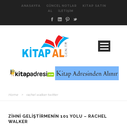
ANASAYFA
GÜNCEL NOTLAR
KITAP SATIN
AL
İLETIŞIM
Home
>
rachel walker twitter
ZIHNI GELIŞTIRMENIN 101 YOLU – RACHEL
WALKER