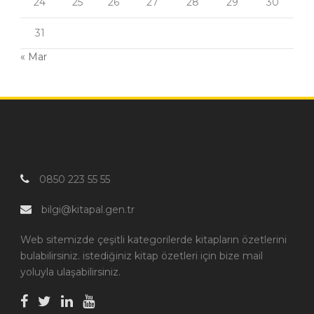
24
25
26
27
28
29
30
31
« Mar
0850 223 55 55
bilgi@kitapal.gen.tr
Web sitemizde çeşitli kategorilerde kitapların özetlerini
bulabilirsiniz. istediğiniz kitap özetleri için bize mail
yoluyla ulaşabilirsiniz.