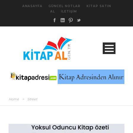
ANASAYFA
GÜNCEL NOTLAR
KITAP SATIN
AL
İLETIŞIM
Home
>
Street