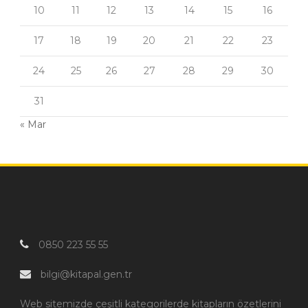
10
11
12
13
14
15
16
17
18
19
20
21
22
23
24
25
26
27
28
29
30
31
« Mar
0850 223 55 55
bilgi@kitapal.gen.tr
Web sitemizde çeşitli kategorilerde kitapların özetlerini