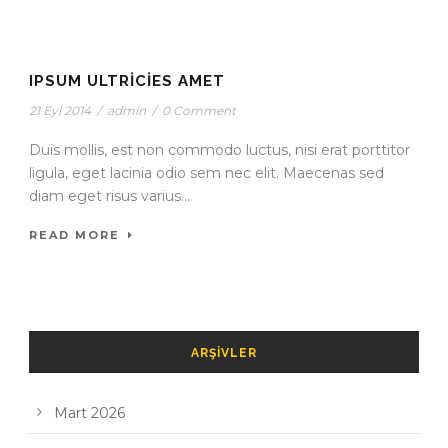
IPSUM ULTRICIES AMET
21 Eyl 2014
/
admin
/
0 Comment
Duis mollis, est non commodo luctus, nisi erat porttitor
ligula, eget lacinia odio sem nec elit. Maecenas sed
diam eget risus varius...
READ MORE
ARŞIVLER
Mart 2026