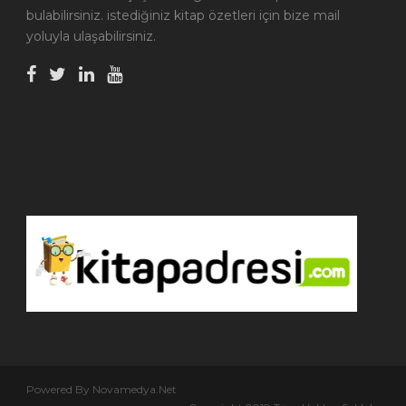
bulabilirsiniz. istediğiniz kitap özetleri için bize mail
yoluyla ulaşabilirsiniz.
Powered By Novamedya.Net