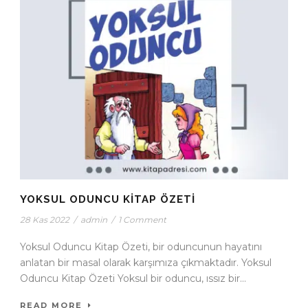
YOKSUL ODUNCU KITAP ÖZETI
28 Kas 2022
/
admin
/
1 Comment
Yoksul Oduncu Kitap Özeti, bir oduncunun hayatını
anlatan bir masal olarak karşımıza çıkmaktadır. Yoksul
Oduncu Kitap Özeti Yoksul bir oduncu, ıssız bir...
READ MORE