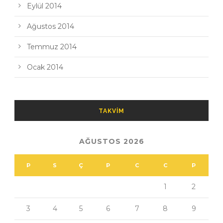
Eylül 2014
Ağustos 2014
Temmuz 2014
Ocak 2014
TAKVIM
AĞUSTOS 2026
P
S
Ç
P
C
C
P
1
2
3
4
5
6
7
8
9