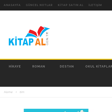
ANASAYFA
GÜNCEL NOTLAR
KITAP SATIN AL
İLETIŞIM
HIKAYE
ROMAN
DESTAN
OKUL KITAPLAR
Home
>
tim