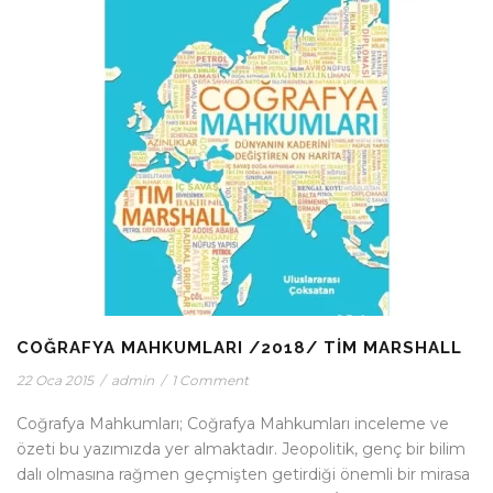
COĞRAFYA MAHKUMLARI /2018/ TIM MARSHALL
22 Oca 2015
/
admin
/
1 Comment
Coğrafya Mahkumları; Coğrafya Mahkumları inceleme ve
özeti bu yazımızda yer almaktadır. Jeopolitik, genç bir bilim
dalı olmasına rağmen geçmişten getirdiği önemli bir mirasa