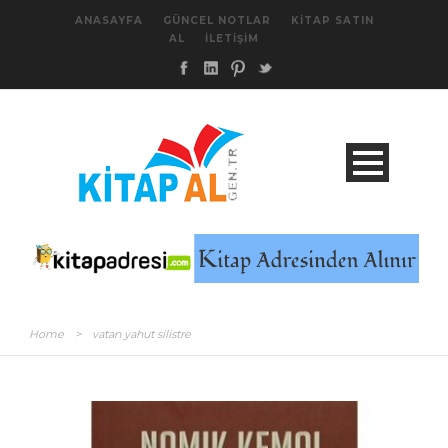
ANASAYFA
GÜNCEL NOTLAR
KITAP SATIN
AL
İLETIŞIM
Home
>
vatan yahut silistre