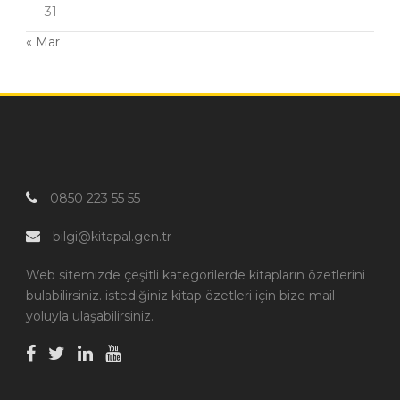
31
« Mar
0850 223 55 55
bilgi@kitapal.gen.tr
Web sitemizde çeşitli kategorilerde kitapların özetlerini
bulabilirsiniz. istediğiniz kitap özetleri için bize mail
yoluyla ulaşabilirsiniz.