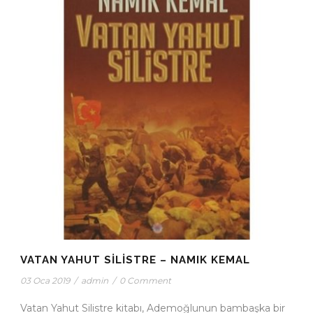
VATAN YAHUT SILISTRE – NAMIK KEMAL
03 Oca 2019
/
admin
/
0 Comment
Vatan Yahut Silistre kitabı, Ademoğlunun bambaşka bir