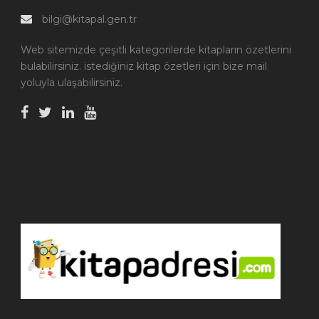
bilgi@kitapal.gen.tr
Web sitemizde çeşitli kategorilerde kitapların özetlerini
bulabilirsiniz. istediğiniz kitap özetleri için bize mail
yoluyla ulaşabilirsiniz.