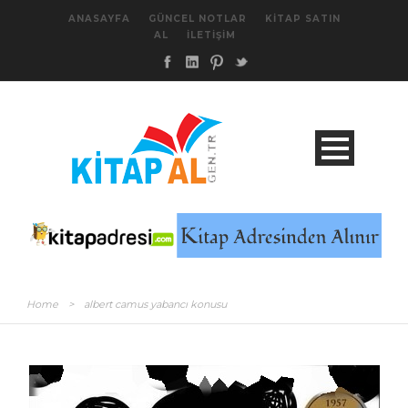
ANASAYFA
GÜNCEL NOTLAR
KITAP SATIN
AL
İLETIŞIM
Home
>
albert camus yabancı konusu