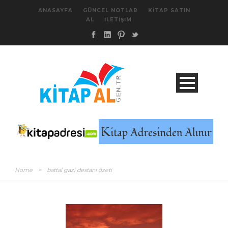
ANASAYFA
GÜNCEL NOTLAR
KITAP SATIN
AL
İLETIŞIM
Home
>
battal gazi destanı özeti