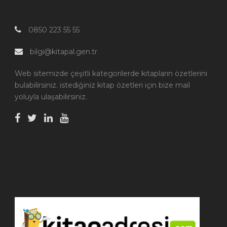
0850 223 55 55
bilgi@kitapal.gen.tr
Web sitemizde çeşitli kategorilerde kitapların özetlerini
bulabilirsiniz. istediğiniz kitap özetleri için bize mail
yoluyla ulaşabilirsiniz.