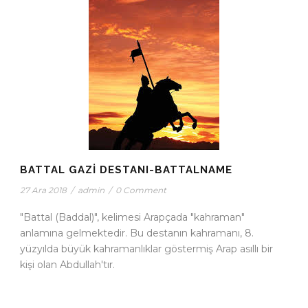
BATTAL GAZİ DESTANI-BATTALNAME
27 Ara 2018
/
admin
/
0 Comment
"Battal (Baddal)", kelimesi Arapçada "kahraman"
anlamına gelmektedir. Bu destanın kahramanı, 8.
yüzyılda büyük kahramanlıklar göstermiş Arap asıllı bir
kişi olan Abdullah'tır.