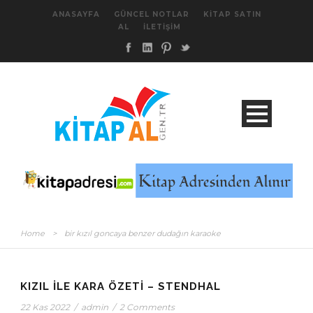
ANASAYFA
GÜNCEL NOTLAR
KITAP SATIN
AL
İLETIŞIM
Home
>
bir kızıl goncaya benzer dudağın karaoke
KIZIL ILE KARA ÖZETI – STENDHAL
22 Kas 2022
/
admin
/
2 Comments