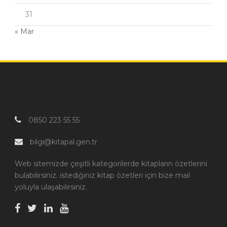
31
« Mar
0850 223 55 55
bilgi@kitapal.gen.tr
Web sitemizde çeşitli kategorilerde kitapların özetlerini
bulabilirsiniz. istediğiniz kitap özetleri için bize mail
yoluyla ulaşabilirsiniz.