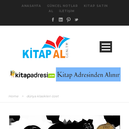
ANASAYFA
GÜNCEL NOTLAR
KITAP SATIN
AL
İLETIŞIM
Home
>
dünya klasikleri özet