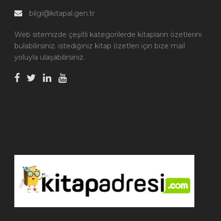
bilgi@kitapal.gen.tr
Web sitemizde çeşitli kategorilerde kitapların özetlerini
bulabilirsiniz. istediğiniz kitap özetleri için bize mail
yoluyla ulaşabilirsiniz.