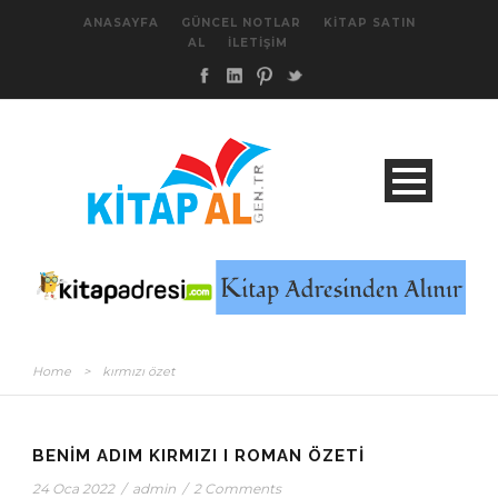
ANASAYFA
GÜNCEL NOTLAR
KITAP SATIN
AL
İLETIŞIM
Home
>
kırmızı özet
BENIM ADIM KIRMIZI I ROMAN ÖZETI
24 Oca 2022
/
admin
/
2 Comments