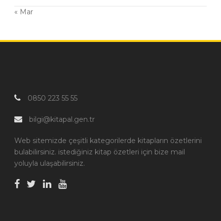
« Mar
0850 223 55 55
bilgi@kitapal.gen.tr
Web sitemizde çeşitli kategorilerde kitapların özetlerini
bulabilirsiniz. istediğiniz kitap özetleri için bize mail
yoluyla ulaşabilirsiniz.