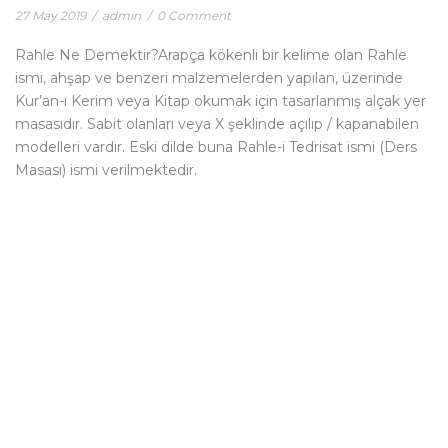
27 May 2019
/
admin
/
0 Comment
Rahle Ne Demektir?Arapça kökenli bir kelime olan Rahle
ismi, ahşap ve benzeri malzemelerden yapılan, üzerinde
Kur’an-ı Kerim veya Kitap okumak için tasarlanmış alçak yer
masasıdır. Sabit olanları veya X şeklinde açılıp / kapanabilen
modelleri vardır. Eski dilde buna Rahle-i Tedrisat ismi (Ders
Masası) ismi verilmektedir.