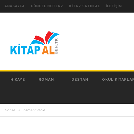
ANASAYFA
GÜNCEL NOTLAR
KITAP SATIN AL
İLETIŞIM
HIKAYE
ROMAN
DESTAN
OKUL KITAPLAR
Home
>
osmanlı rahle