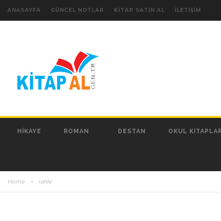
ANASAYFA
GÜNCEL NOTLAR
KITAP SATIN AL
İLETIŞIM
HIKAYE
ROMAN
DESTAN
OKUL KITAPLAR
Home
>
rahle