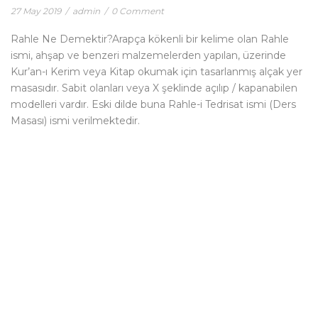
27 May 2019
/
admin
/
0 Comment
Rahle Ne Demektir?Arapça kökenli bir kelime olan Rahle
ismi, ahşap ve benzeri malzemelerden yapılan, üzerinde
Kur’an-ı Kerim veya Kitap okumak için tasarlanmış alçak yer
masasıdır. Sabit olanları veya X şeklinde açılıp / kapanabilen
modelleri vardır. Eski dilde buna Rahle-i Tedrisat ismi (Ders
Masası) ismi verilmektedir.