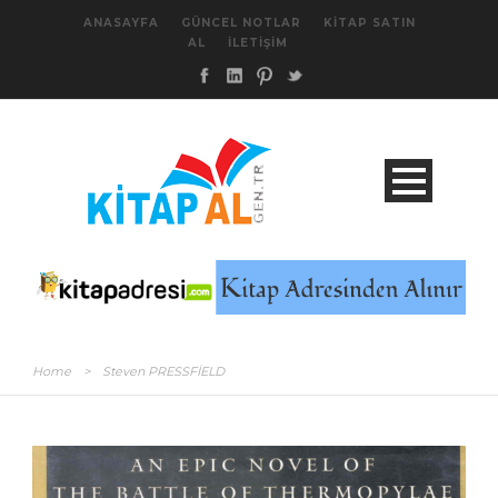
ANASAYFA
GÜNCEL NOTLAR
KITAP SATIN
AL
İLETIŞIM
Home
>
Steven PRESSFİELD