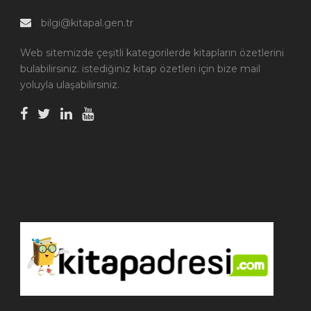
bilgi@kitapal.gen.tr
Web sitemizde çeşitli kategorilerde kitapların özetlerini
bulabilirsiniz. istediğiniz kitap özetleri için bize mail
yoluyla ulaşabilirsiniz.