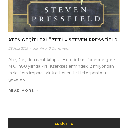
ATEŞ GEÇITLERI ÖZETI – STEVEN PRESSFİELD
25 Haz 2019
/
admin
/
0 Comment
Ateş Geçitleri isimli kitapta, Heredot’un ifadesine göre
M.Ö. 480 yılında Kral Kserkses emrindeki 2 milyondan
fazla Pers İmparatorluk askerleri ile Hellespontos’u
geçerek...
READ MORE
ARŞIVLER