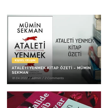
KIŞISEL GELIŞIM
ATALETI YENMEK KITAP ÖZETI – MÜMIN
SEKMAN
18 Eki 2022
/
admin
/
2 Comments