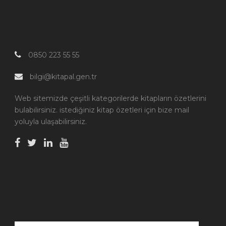
0850 223 55 55
bilgi@kitapal.gen.tr
Web sitemizde çeşitli kategorilerde kitapların özetlerini
bulabilirsiniz. istediğiniz kitap özetleri için bize mail
yoluyla ulaşabilirsiniz.