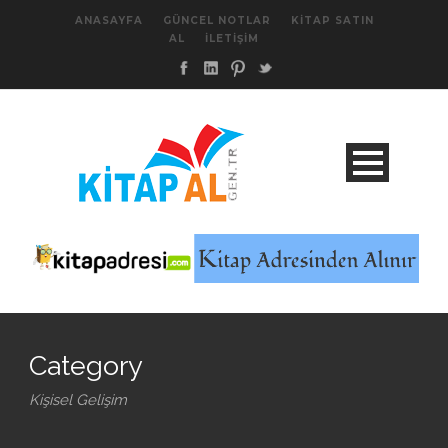
ANASAYFA
GÜNCEL NOTLAR
KITAP SATIN
AL
İLETIŞIM
Category
Kişisel Gelişim