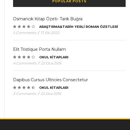
POPULAR POSTS
Osmancık Kitap Özeti- Tarık Buğra
ARAŞTIRMA&TARIH
YERLI ROMAN ÖZETLERI
5 Comments
/
17 Eki 2022
Elit Tristique Porta Nullam
OKUL KITAPLARI
4 Comments
/
22 Oca 2015
Dapibus Cursus Ultricies Consectetur
OKUL KITAPLARI
3 Comments
/
22 Oca 2015