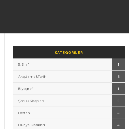
KATEGORILER
5. Sınıf
1
Araştırma&Tarih
6
Biyografi
1
Çocuk Kitapları
4
Destan
4
Dünya Klasikleri
4