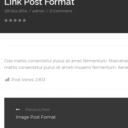
Link Post Format
09 Oca 2014
/
admin
/
0 Comment
Cras mattis consectetur purus sit amet fermentum. Maecenas 
mattis consectetur purus sit ameti musemi fermentum. Aenea
Post Views:
2.813
Previous Post
Image Post Format