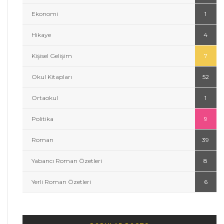
Ekonomi
1
Hikaye
4
Kişisel Gelişim
7
Okul Kitapları
52
Ortaokul
1
Politika
9
Roman
39
Yabancı Roman Özetleri
8
Yerli Roman Özetleri
6