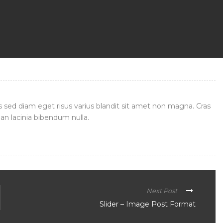
sed diam eget risus varius blandit sit amet non magna. Cras
n lacinia bibendum nulla.
Next Post
Slider – Image Post Format