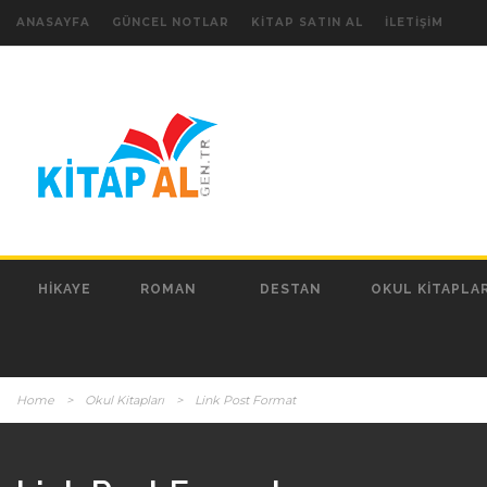
ANASAYFA
GÜNCEL NOTLAR
KITAP SATIN AL
İLETIŞIM
HIKAYE
ROMAN
DESTAN
OKUL KITAPLAR
Home
>
Okul Kitapları
>
Link Post Format