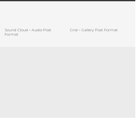
Sound Cloud – Audio Post
Grid – Gallery Post Format
Format